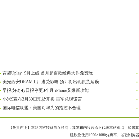
育碧Uplay+9月上线 首月超百款经典大作免费玩
美光西安DRAM工厂遭受影响 预计将出现供货延误
早报:好奇心日报停更3个月 iPhone又爆新功能
小米9宣布3月30日现货开卖 雷军兑现诺言
国际电信联盟：美国对华为的指控不合理
【免责声明】本站内容转载自互联网，其发布内容言论不代表本站观点，如果其链接、
建议您使用1920×1080分辨率、谷歌浏览器Goo