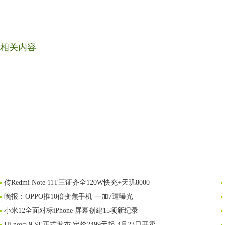
相关内容
传Redmi Note 11T三证齐全120W快充+天玑8000
晚报：OPPO推10倍变焦手机 一加7遭曝光
小米12全面对标iPhone 屏幕创建15项新纪录
Hi nova 9 SE正式发布 定价2499元起 4月23日开卖