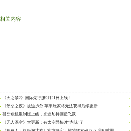
相关内容
《天之禁2》国际先行服9月21日上线！
《堡垒之夜》被迫拆分 苹果玩家将无法获得后续更新
孤岛危机重制版上线，光追加持画质飞跃
《无人深空》大更新：有太空恐怖片“内味”了
《糖豆人：终极淘汰赛》官方确定：推特转发破百万 我们就删