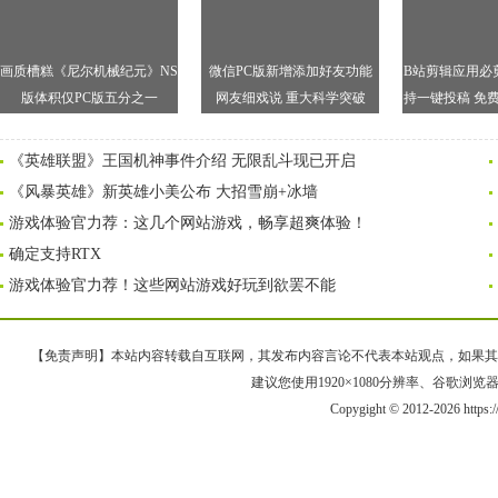
画质槽糕《尼尔机械纪元》NS
微信PC版新增添加好友功能
B站剪辑应用必剪
版体积仅PC版五分之一
网友细戏说 重大科学突破
持一键投稿 免
功
《英雄联盟》王国机神事件介绍 无限乱斗现已开启
《风暴英雄》新英雄小美公布 大招雪崩+冰墙
游戏体验官力荐：这几个网站游戏，畅享超爽体验！
确定支持RTX
游戏体验官力荐！这些网站游戏好玩到欲罢不能
【免责声明】本站内容转载自互联网，其发布内容言论不代表本站观点，如果其链接、
建议您使用1920×1080分辨率、谷歌浏览器Goo
Copygight © 2012-2026 https: