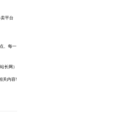
外卖平台
点、每一
站长网）
相关内容!