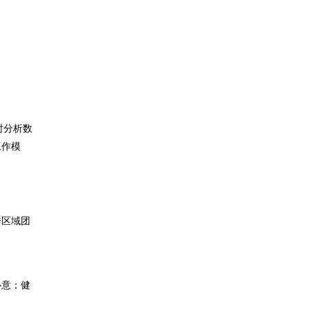
时分析数
工作模
跨区域团
心意；健