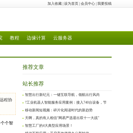
加入收藏
|
设为首页
|
会员中心
|
我要投稿
院
教程
边缘计算
云服务器
推荐文章
站长推荐
智慧出行新纪元：一键互联导航，领航出行风尚
远程协
?工业机器人智能服务应用案例：接入740台设备，节
移动新闻短视频：碎片化阅读时代的新趋势
天啊，真的有人相信“网易严选退出双十一大战”
一个个智
智慧工厂的4大典型应用场景！