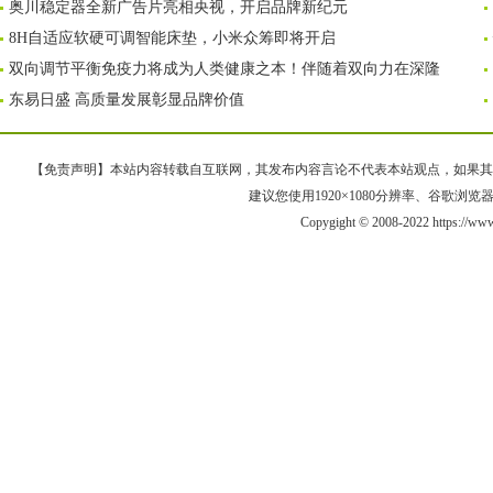
奥川稳定器全新广告片亮相央视，开启品牌新纪元
8H自适应软硬可调智能床垫，小米众筹即将开启
双向调节平衡免疫力将成为人类健康之本！伴随着双向力在深隆
东易日盛 高质量发展彰显品牌价值
【免责声明】本站内容转载自互联网，其发布内容言论不代表本站观点，如果其链接、
建议您使用1920×1080分辨率、谷歌浏览器Goo
Copygight © 2008-2022 https://