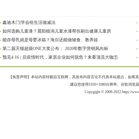
鑫迪木门|学会给生活做减法
如何选购儿童漆？晨阳植润儿童水漆帮你刷出健康儿童房
能存母乳就是母婴冰箱？海尔还能做辅食、教养娃
第二届天猫超级ONE大奖公布： 2020年数字营销风向标
预见4.16 | 后疫情时代，家居企业如何脱危？来看顶流大咖怎
【免责声明】本站内容转载自互联网，其发布内容言论不代表本站观点，如果其链接、
建议您使用1920×1080分辨率、谷歌浏览器Goo
Copygight © 2008-2022 https://