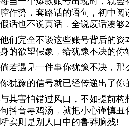
每当一个爆款账号出现时，就会
腔作势，套路话的语句，初中阅
假话也不说真话，全说废话凑够2
他们完全不谈这些账号背后的资
身的欲望假象，给犹豫不决的你
倘若遇见一件事你犹豫不决，那
你犹豫的信号就已经传递出了你
与其害怕错过风口，不如提前构
句抖音毒鸡汤，就把小心谨慎丑
断实则是别人口中的鲁莽脑残!