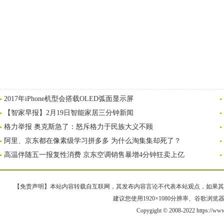
2017年iPhone机型会搭载OLED弧面显示屏
【智家早报】2月19日智能家居三分钟新闻
格力举报 奥克斯急了：怒斥格力于民族大义不顾
阿里、京东都在像素级学习拼多多 为什么淘集集却死了？
高温伴随五一报复性消费 京东空调销售暴增4分钟狂卖上亿
【免责声明】本站内容转载自互联网，其发布内容言论不代表本站观点，如果其链接、
建议您使用1920×1080分辨率、谷歌浏览器Goo
Copygight © 2008-2022 https://