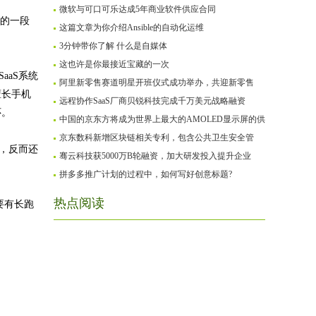
微软与可口可乐达成5年商业软件供应合同
长的一段
这篇文章为你介绍Ansible的自动化运维
3分钟带你了解 什么是自媒体
这也许是你最接近宝藏的一次
aaS系统
阿里新零售赛道明星开班仪式成功举办，共迎新零售
擅长手机
远程协作SaaS厂商贝锐科技完成千万美元战略融资
怀。
中国的京东方将成为世界上最大的AMOLED显示屏的供
京东数科新增区块链相关专利，包含公共卫生安全管
，反而还
骞云科技获5000万B轮融资，加大研发投入提升企业
拼多多推广计划的过程中，如何写好创意标题?
热点阅读
要有长跑