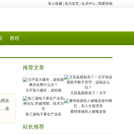
加入收藏
|
设为首页
|
会员中心
|
我要投稿
院
教程
推荐文章
元宇宙大爆炸，虚拟偶
又双叒叕新高了！元宇
虽然在
工，这
董明珠接班人被曝是签
第三届电子雾化产业高
站长推荐