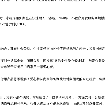
时，小程序服务商也在快速增长、渗透。2020年，小程序开发服务商规模
V同比增长130%。
度融合，其在社会公益、企业责任方面的价值也是既与之融合，又共同创
丽深圳公益基金会、腾讯公益共同发起“微信支付爱心餐计划”，与爱心餐
在全市近千家餐厅门店享用一顿爱心餐。
支付用产品思维理解了爱心餐从商家筹备到受助对象领餐的全过程后，将
的设计，其实不是个偶然，背后蕴含了一些调研和思考：一方面支付一分钱
何的原有流程和体系。领餐人进店后不是兑换逻辑，而是正常的点餐支付