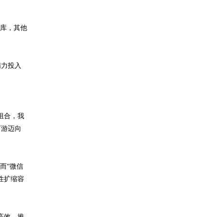
据库，其他
精力投入
组合，我
下游迈向
而“微信
性扩缩容
高效，推