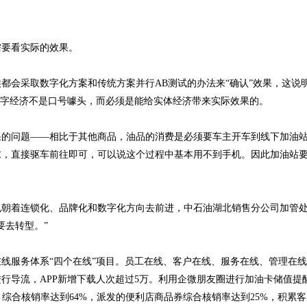
需要看实际的效果。
都会采取数字化方案和传统方案并行AB测试的办法来“确认”效果，这说
数字经济不是口号噱头，而必须是能给实体经济带来实际效果的。
果的问题——相比于其他商品，油品的消费是必须要车主开车到线下加油
求，直接驱车前往即可，可以说这个过程中基本用不到手机。因此加油站
也朝着连锁化、品牌化和数字化方向去前进，中石油湖北销售分公司加管
要去转型。”
线服务体系“四个在线”项目。员工在线、客户在线、服务在线、管理在
行导流，APP新增下载人次超过5万。利用企微朋友圈进行加油卡储值提
，综合核销率达到64%，派发的便利店商品券综合核销率达到25%，积累