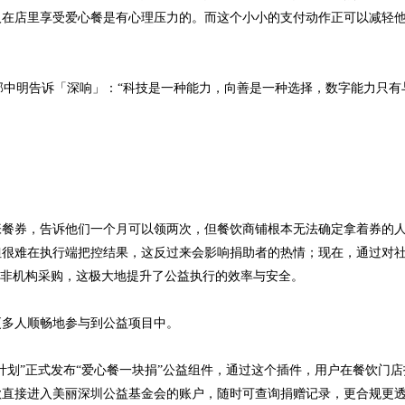
人在店里享受爱心餐是有心理压力的。而这个小小的支付动作正可以减轻
监郭中明告诉「深响」：“科技是一种能力，向善是一种选择，数字能力只有
张餐券，告诉他们一个月可以领两次，但餐饮商铺根本无法确定拿着券的
但很难在执行端把控结果，这反过来会影响捐助者的热情；现在，通过对
而非机构采购，这极大地提升了公益执行的效率与安全。
更多人顺畅地参与到公益项目中。
餐计划”正式发布“爱心餐一块捐”公益组件，通过这个插件，用户在餐饮门
款直接进入美丽深圳公益基金会的账户，随时可查询捐赠记录，更合规更