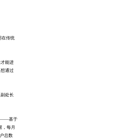
明在传统
站才能进
要想通过
处副处长
线——基于
醒，每月
客户总数