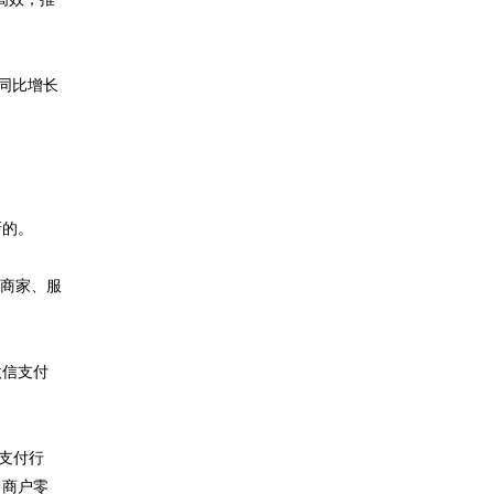
同比增长
新的。
饮商家、服
微信支付
是支付行
，商户零