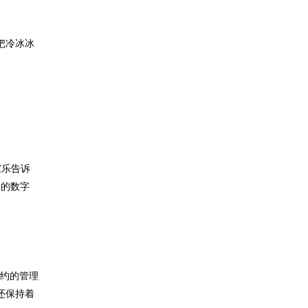
把冷冰冰
家乐告诉
们的数字
履约的管理
还保持着