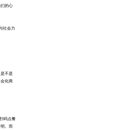
他们的心
与社会力
人是不是
社会化商
店扫码点餐
透明。而