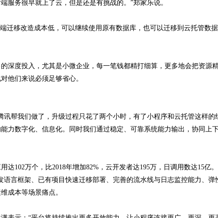
端服务很早就上了云，但是还是有挑战的。”郑家乐说。
后端迁移改造成本低，可以继续使用原有数据库，也可以迁移到云托管数
多的深度投入，尤其是小微企业，每一笔钱都精打细算，更多地会把资源
化对他们来说必须足够省心。
腾讯帮我们做了，升级过程只花了两个小时，有了小程序和云托管这样的
的能力数字化、信息化。同时我们通过稳定、可靠系统能力输出，协同上
02万个，比2018年增加82%，云开发者达195万，日调用数达15亿。
发语言框架、已有项目快速迁移部署、完善的流水线与日志监控能力、弹
运维成本等场景痛点。
潇表示：“平台将持续推出更多开放能力，让小程序连接更广、更深、更