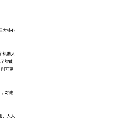
三大核心
个机器人
线了智能
，则可更
人，对他
用、人人