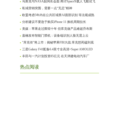
马斯克与NASA副局长会面 商讨SpaceX载人飞船试飞
私域营销突围，需要一点“无忌”精神
欧盟考虑5年内在公共区域禁AI面部识别 等法规成熟
分析建议不要急于购买iPhone 11 换机周期拉长
美媒：苹果走过辉煌十年 但库克做产品难超乔布斯
嘉楠发布智能门禁机：设备端识别人脸无需上云
"库克传"将上市：揭秘苹果FBI大战 库克想死磕到底
三星Galaxy F41配备6.4英寸全高清+Super AMOLED
丰田与一汽计划投资85亿元 在天津建电动汽车厂
热点阅读