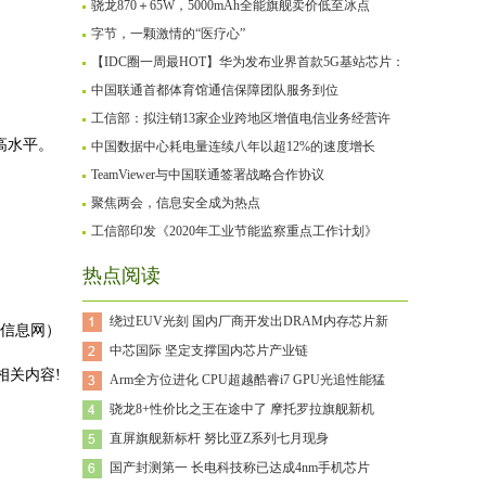
骁龙870＋65W，5000mAh全能旗舰卖价低至冰点
字节，一颗激情的“医疗心”
【IDC圈一周最HOT】华为发布业界首款5G基站芯片：
中国联通首都体育馆通信保障团队服务到位
工信部：拟注销13家企业跨地区增值电信业务经营许
最高水平。
中国数据中心耗电量连续八年以超12%的速度增长
TeamViewer与中国联通签署战略合作协议
聚焦两会，信息安全成为热点
工信部印发《2020年工业节能监察重点工作计划》
热点阅读
绕过EUV光刻 国内厂商开发出DRAM内存芯片新
信息网）
中芯国际 坚定支撑国内芯片产业链
相关内容!
Arm全方位进化 CPU超越酷睿i7 GPU光追性能猛
骁龙8+性价比之王在途中了 摩托罗拉旗舰新机
直屏旗舰新标杆 努比亚Z系列七月现身
国产封测第一 长电科技称已达成4nm手机芯片