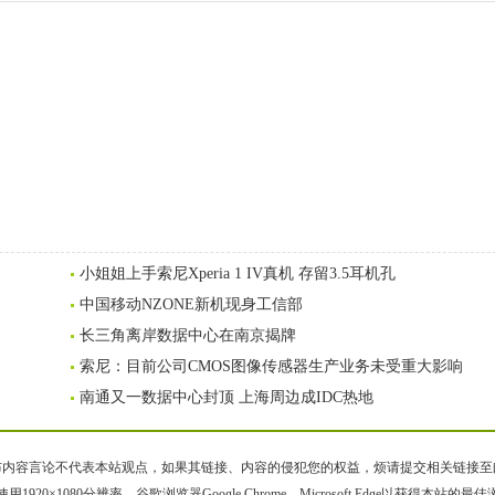
小姐姐上手索尼Xperia 1 IV真机 存留3.5耳机孔
中国移动NZONE新机现身工信部
长三角离岸数据中心在南京揭牌
索尼：目前公司CMOS图像传感器生产业务未受重大影响
南通又一数据中心封顶 上海周边成IDC热地
容言论不代表本站观点，如果其链接、内容的侵犯您的权益，烦请提交相关链接至邮箱bqsm
用1920×1080分辨率、谷歌浏览器Google Chrome、Microsoft Edge以获得本站的最