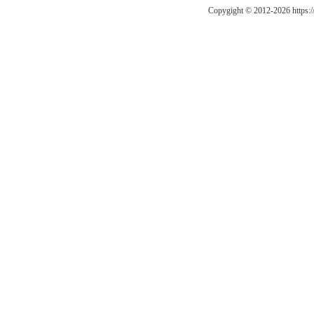
Copygight © 2012-2026 https: