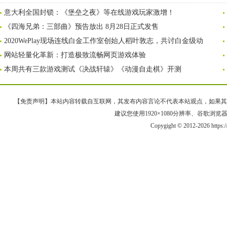
意大利全国封锁：《堡垒之夜》等在线游戏玩家激增！
《四海兄弟：三部曲》预告放出 8月28日正式发售
2020WePlay现场连线白金工作室创始人稻叶敦志，共讨白金级动
网站轻量化革新：打造极致流畅网页游戏体验
本周共有三款游戏测试《决战轩辕》《动漫自走棋》开测
【免责声明】本站内容转载自互联网，其发布内容言论不代表本站观点，如果其链接、
建议您使用1920×1080分辨率、谷歌浏览器Goo
Copygight © 2012-2026 https: