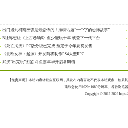
出门遇到柯南应该是最恐怖的！推特话题“十个字的恐怖故事”
B社称想让《上古卷轴6》至少能玩十年 或登下一代平台
《死亡搁浅》PC版分级已完成 预定于今年夏初发售
《北欧女神：起源》开发商将制作PS4大型RPG
武汉“出克玩”图鉴 斗鱼嘉年华开启暑期档
【免责声明】本站内容转载自互联网，其发布内容言论不代表本站观点，如果其链接、
建议您使用1920×1080分辨率、谷歌浏览器Goo
Copygight © 2012-2026 https: