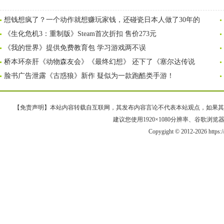
想钱想疯了？一个动作就想赚玩家钱，还碰瓷日本人做了30年的
《生化危机3：重制版》Steam首次折扣 售价273元
《我的世界》提供免费教育包 学习游戏两不误
桥本环奈肝《动物森友会》《最终幻想》 还下了《塞尔达传说
脸书广告泄露《古惑狼》新作 疑似为一款跑酷类手游！
【免责声明】本站内容转载自互联网，其发布内容言论不代表本站观点，如果其链接、
建议您使用1920×1080分辨率、谷歌浏览器Goo
Copygight © 2012-2026 https: