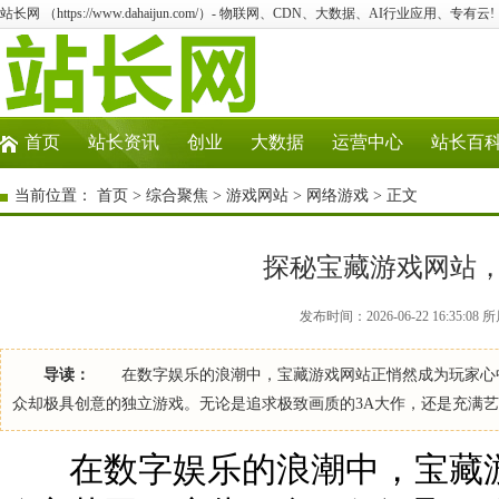
站长网 （https://www.dahaijun.com/）- 物联网、CDN、大数据、AI行业应用、专有云!
首页
站长资讯
创业
大数据
运营中心
站长百
当前位置：
首页
>
综合聚焦
>
游戏网站
>
网络游戏
> 正文
探秘宝藏游戏网站
发布时间：2026-06-22 16:35:
导读：
在数字娱乐的浪潮中，宝藏游戏网站正悄然成为玩家心中
众却极具创意的独立游戏。无论是追求极致画质的3A大作，还是充满
在数字娱乐的浪潮中，宝藏游