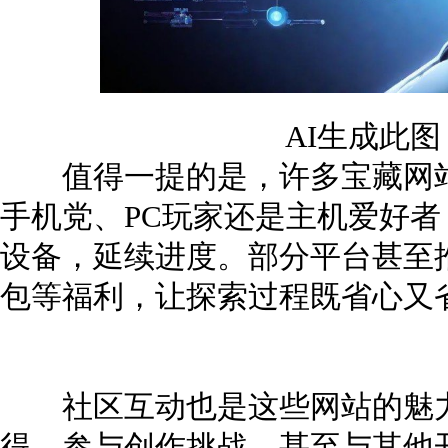
AI生成此
值得一提的是，许多宝藏网站
手机党、PC玩家还是主机爱好
设备，延续进度。部分平台甚至
包等福利，让探索过程既省心又
社区互动也是这些网站的魅力
得、参与创作挑战，甚至与其他