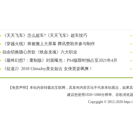
《天天飞车》怎么超车?《天天飞车》超车技巧
《穿越火线》将被搬上大屏幕 腾讯赞助并参与制作
自由切换随心所欲《铁血龙魂》六大职业
《最终幻想7：重制版》封面曝光：PS4版限时独占至2021年4月
《征途2》2018 ChinaJoy美女如云 女侠英姿飒爽！
【免责声明】本站内容转载自互联网，其发布内容言论不代表本站观点，如果其链接、
建议您使用1920×1080分辨率、谷歌浏览器Goo
Copygight © 2012-2026 https: