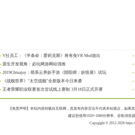
V社员工：《半条命：爱莉克斯》将有免VR Mod放出
原生开发视角：必玩网游网站强推
2019Chinajoy：萌系云养妖手游《阴阳师：妖怪屋》试玩
《战舰世界》“太空战舰”全新版本今日来袭
王者荣耀职业联赛首次尝试线上赛制 3月18日正式开赛
【免责声明】本站内容转载自互联网，其发布内容言论不代表本站观点，如果其链接、
建议您使用1920×1080分辨率、谷歌浏览器Goo
Copygight © 2012-2026 https: