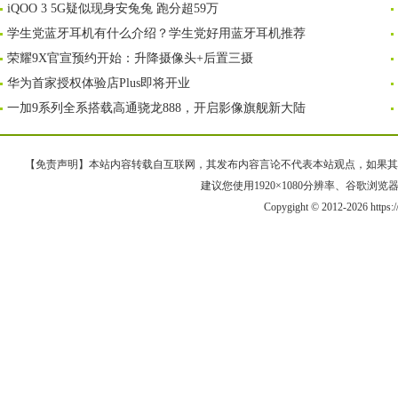
iQOO 3 5G疑似现身安兔兔 跑分超59万
学生党蓝牙耳机有什么介绍？学生党好用蓝牙耳机推荐
荣耀9X官宣预约开始：升降摄像头+后置三摄
华为首家授权体验店Plus即将开业
一加9系列全系搭载高通骁龙888，开启影像旗舰新大陆
【免责声明】本站内容转载自互联网，其发布内容言论不代表本站观点，如果其链接、
建议您使用1920×1080分辨率、谷歌浏览器Goo
Copygight © 2012-2026 https: