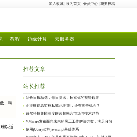
加入收藏
|
设为首页
|
会员中心
|
我要投稿
院
教程
边缘计算
云服务器
推荐文章
站长推荐
站长日报精选，每日资讯，拓宽你的视野边界
低、响
企业微信总监称私域3.0时期，还有哪些机会？
戴尔科技集团深度解读超融合市场与技术趋势
VMware发布面向未来的员工工作解决方案，满足分散
，难以适
使用jQuery架构javascript基础体系