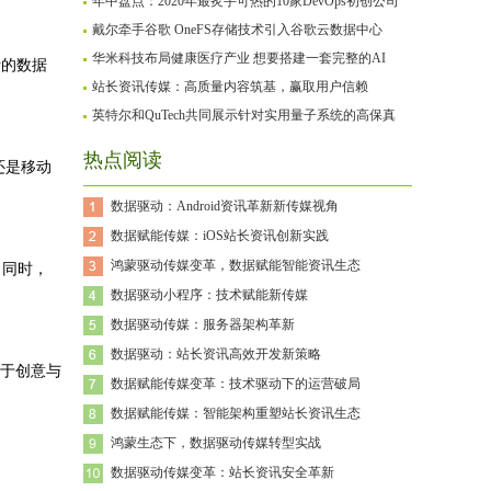
年中盘点：2020年最炙手可热的10家DevOps初创公司
戴尔牵手谷歌 OneFS存储技术引入谷歌云数据中心
华米科技布局健康医疗产业 想要搭建一套完整的AI
活的数据
站长资讯传媒：高质量内容筑基，赢取用户信赖
英特尔和QuTech共同展示针对实用量子系统的高保真
热点阅读
还是移动
数据驱动：Android资讯革新新传媒视角
数据赋能传媒：iOS站长资讯创新实践
鸿蒙驱动传媒变革，数据赋能智能资讯生态
。同时，
数据驱动小程序：技术赋能新传媒
数据驱动传媒：服务器架构革新
数据驱动：站长资讯高效开发新策略
于创意与
数据赋能传媒变革：技术驱动下的运营破局
数据赋能传媒：智能架构重塑站长资讯生态
鸿蒙生态下，数据驱动传媒转型实战
数据驱动传媒变革：站长资讯安全革新