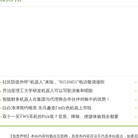
社区防疫外呼“机器人”来啦，“81510451”电访敬请接听
乔治亚理工大学研发机器人可以写歌演奏和唱歌
智能财务机器人在集团与代理商合作伙伴对账中的优势！
白白净净简约唯美 先马趣造I'm白色机箱上市啦
双十一买TWS耳机你Pick谁？音质、降噪、便捷体验我全都要
【免责声明】本站内容转载自互联网，其发布内容言论不代表本站观点，如果其链接、