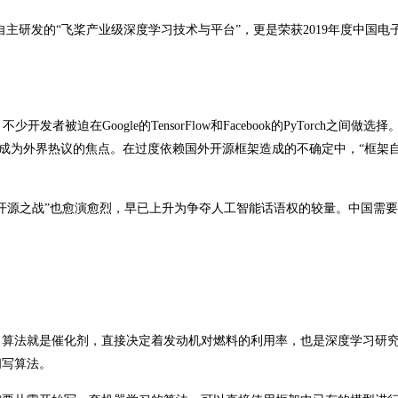
度自主研发的“飞桨产业级深度学习技术与平台”，更是荣获2019年度中国电
被迫在Google的TensorFlow和Facebook的PyTorch之间做选
度成为外界热议的焦点。在过度依赖国外开源框架造成的不确定中，“框架自
“开源之战”也愈演愈烈，早已上升为争夺人工智能话语权的较量。中国需
，算法就是催化剂，直接决定着发动机对燃料的利用率，也是深度学习研
间写算法。