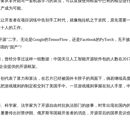
需要从零开始写一套机器学习的算法，可以直接使用框架中已有的模型进
生产成为可能。
以让开发者在项目训练中告别手工时代，就像拖拉机之于农民，原先需要
数十人的工作。
论是Google的TensorFlow，还是Facebook的PyTorch，无
的“国产”?
，曾经分享过这样一组数据：中国关注人工智能开源软件包的人数在201
美国企业提供的开源框架。
分别代表了算力和算法，在芯片已经被国外卡脖子的局面下，倘若继续高
底把游戏规则的制定权交到了美国手中。一旦游戏规则掌握在别人手里，
师、科学家、法学家为了开源自由对抗执法部门的故事，时常出现在国内
b，屡屡传出封禁伊朗、俄罗斯等国籍开发者的消息，开源背后的国界意识