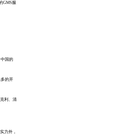
GMS服
，中国的
越多的开
伯克利、清
的实力外，