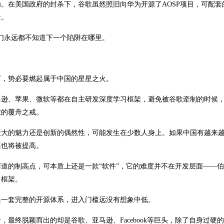
。在美国政府的封杀下，谷歌虽然照旧向华为开源了AOSP项目，可配套的
量。
们永远都不知道下一个陷阱在哪里。
下，势必要燃起属于中国的星星之火。
马逊、苹果、微软等都在自主研发深度学习框架，避免被谷歌牵制的时候
业的覆舟之戒。
最大的魅力还是创新的偶然性，可能发生在少数人身上。如果中国有越来
率也将被提高。
道的制高点，可本质上还是一款“软件”，它的难度并不在开发层面——
习框架。
起一套完整的开源体系，进入门槛远没有想象中低。
最终脱颖而出的却是谷歌、亚马逊、Facebook等巨头，除了自身过硬