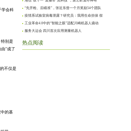
海信“双十一”直播带“黑科技”，唐艺昕直呼神奇
“先开枪、后瞄准”，张近东曾一个月奖励54个团队
子学会科
疫情系试验室病毒泄露？研究员：我用生命担保 假
工业革命4.0中的“智能之眼”适配川崎机器人撬动
服务大运会 四川首次应用测量机器人
择。特别是
热点阅读
由”成了
要的不仅是
究中的基