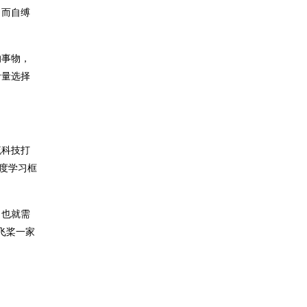
力而自缚
的事物，
考量选择
流科技打
深度学习框
，也就需
飞桨一家