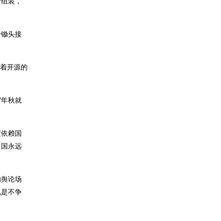
行组装，
一锄头接
不披着开源的
7年秋就
度依赖国
中国永远
的舆论场
也是不争