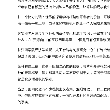
深度学习框架的出现，大大降低了开发者入门的门槛，不再
或者在已有模型的基础上训练自己的模型，让算法的规模化
打一个比方的话：优秀的深度学习框架给开发者的价值，可
着一锄头平整土地，自动化的拖拉机可以让一个人完成原来
其实业界对深度学习框架的价值早已形成了共识，争议在于“开源”二字。无
外衣，在“开源自由”的互联网世界里，中国是否有必要推崇所谓
长江商学院经济学教授、人工智能与制度研究中心主任许成钢
超过了美国，但93%的中国研究者使用的是TensorFlow等
某种程度上说，这是一组相当恐怖的数据，芯片和开源框架
外的开源框架，算力和算法两大基石都受制于人，等同于彻
都是缺少话语权的弱者。
当然，国内仍然有不少理想主义者为开源唱赞歌，一群工程
中。但现实终究拗不过强权，一向以开源社区自居的GitHu
的事实。