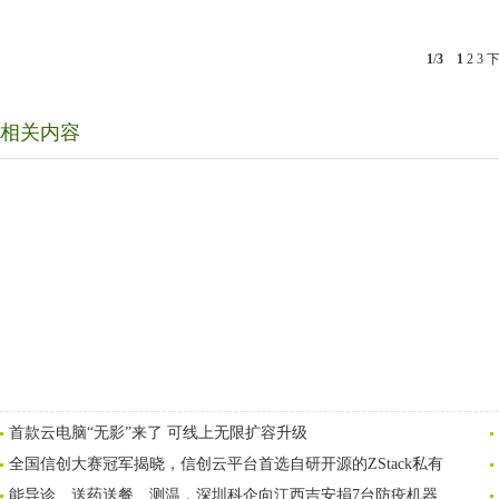
1
/
3
1
2
3
相关内容
首款云电脑“无影”来了 可线上无限扩容升级
全国信创大赛冠军揭晓，信创云平台首选自研开源的ZStack私有
能导诊、送药送餐、测温，深圳科企向江西吉安捐7台防疫机器