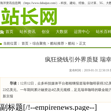
海洋资讯信息网 （https://www.dahaijun.com/）- 科技、建站、经验、云计算、5G、
首页
站长资讯
创业
大数据
运营中心
站长百
当前位置：
首页
>
综合聚焦
>
酷站推荐
>
酷站
> 正文
疯狂烧钱引外界质疑 瑞幸
发布时间：2019-01-31 22:5
导读：
12月12日，众多科技媒体平台都相继报道瑞幸咖啡获得2
22亿美元。一年期间累计融资达4亿美元规模，足见瑞幸咖啡的吸金
新京报
副标题[/!--empirenews.page--]