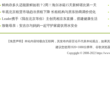
鲜肉存多久还能新鲜如初？2周！海尔冰箱15天新鲜堪比第一天
年底北京租赁市场趋冷房租下降 长租机构与房东协商调价优化
Leader携手《我在北京等你》主创亮相京东直播，搭建健康生活
致敬母亲：安吉尔与妈妈一起守护家庭饮用水安全
【免责声明】本站内容转载自互联网，其发布内容言论不代表本站观点，如果其链接、
建议您使用1920×1080分辨率、谷歌浏览器Goo
Copygight © 2008-2022 https://