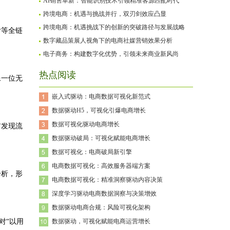
AI销售革新：智能识别技术引领精准客源匹配时代
跨境电商：机遇与挑战并行，双刃剑效应凸显
跨境电商：机遇挑战下的创新的突破路径与发展战略
付等全链
数字藏品策展人视角下的电商社媒营销效果分析
电子商务：构建数字化优势，引领未来商业新风尚
热点阅读
像一位无
嵌入式驱动：电商数据可视化新范式
数据驱动H5，可视化引爆电商增长
数据可视化驱动电商增长
前发现流
数据驱动破局：可视化赋能电商增长
数据可视化：电商破局新引擎
电商数据可视化：高效服务器端方案
分析，形
电商数据可视化：精准洞察驱动内容决策
深度学习驱动电商数据洞察与决策增效
数据驱动电商合规：风险可视化架构
对“以用
数据驱动，可视化赋能电商运营增长