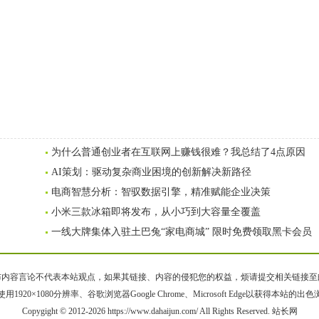
为什么普通创业者在互联网上赚钱很难？我总结了4点原因
AI策划：驱动复杂商业困境的创新解决新路径
电商智慧分析：智驭数据引擎，精准赋能企业决策
小米三款冰箱即将发布，从小巧到大容量全覆盖
一线大牌集体入驻土巴兔“家电商城” 限时免费领取黑卡会员
容言论不代表本站观点，如果其链接、内容的侵犯您的权益，烦请提交相关链接至邮箱bqsm
用1920×1080分辨率、谷歌浏览器Google Chrome、Microsoft Edge以获得本站的出
Copygight © 2012-2026 https://www.dahaijun.com/ All Rights Reserved. 站长网