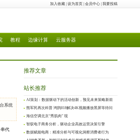
加入收藏
|
设为首页
|
会员中心
|
我要投稿
院
教程
边缘计算
云服务器
推荐文章
站长推荐
AI策划：数据驱动下的活动创新，预见未来策略新前
台系统
熊军民再次科普 鸿鹄818解决4K视频播放黑屏等待问
海信空调北京“秀肌肉” 现
智驭电子商务分析，驱动企业高效运营决策引擎
一串代
数据赋能电商：精准分析与可视化洞察消费者行为