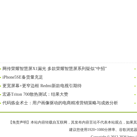
网传荣耀智慧屏X1漏光 多款荣耀智慧屏系列疑似“中招”
iPhone5SE备货量充足
更宽屏幕+更窄边框 Redmi新款电视引期待
宏碁Triton 700散热测试：结果大赞
代码炼金术士：用户画像驱动的电商精准营销策略与成效分析
【免责声明】本站内容转载自互联网，其发布内容言论不代表本站观点，如果其链接、
建议您使用1920×1080分辨率、谷歌浏览器Goo