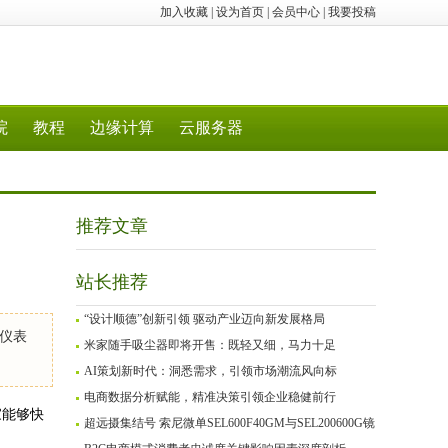
加入收藏
|
设为首页
|
会员中心
|
我要投稿
院
教程
边缘计算
云服务器
推荐文章
站长推荐
“设计顺德”创新引领 驱动产业迈向新发展格局
仪表
米家随手吸尘器即将开售：既轻又细，马力十足
AI策划新时代：洞悉需求，引领市场潮流风向标
电商数据分析赋能，精准决策引领企业稳健前行
家能够快
超远摄集结号 索尼微单SEL600F40GM与SEL200600G镜