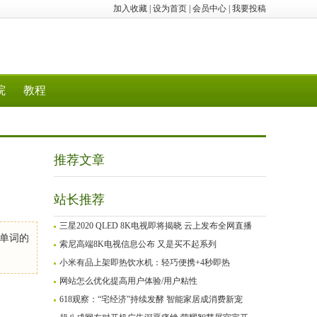
加入收藏
|
设为首页
|
会员中心
|
我要投稿
院
教程
推荐文章
站长推荐
三星2020 QLED 8K电视即将揭晓 云上发布全网直播
单词的
索尼高端8K电视信息公布 又是买不起系列
小米有品上架即热饮水机：轻巧便携+4秒即热
网站怎么优化提高用户体验/用户粘性
618观察：“宅经济”持续发酵 智能家居成消费新宠