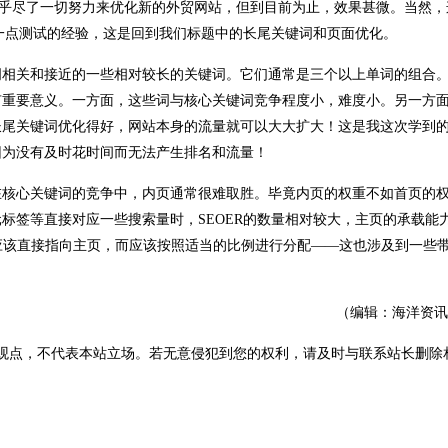
月里几乎尽了一切努力来优化新的外贸网站，但到目前为止，效果甚微。当然
了一点测试的经验，这是回到我们标题中的长尾关键词和页面优化。
词相关和接近的一些相对较长的关键词。它们通常是三个以上单词的组合
有重要意义。一方面，这些词与核心关键词竞争程度小，难度小。另一方
长尾关键词优化得好，网站本身的流量就可以大大扩大！这是我这次学到
因为没有及时花时间而无法产生排名和流量！
在核心关键词的竞争中，内页通常很难取胜。毕竟内页的权重不如首页的
标签等直接对应一些搜索量时，SEOER的数量相对较大，主页的承载能
不应该直接指向主页，而应该按照适当的比例进行分配——这也涉及到一些
（编辑：海洋资讯
观点，不代表本站立场。若无意侵犯到您的权利，请及时与联系站长删除