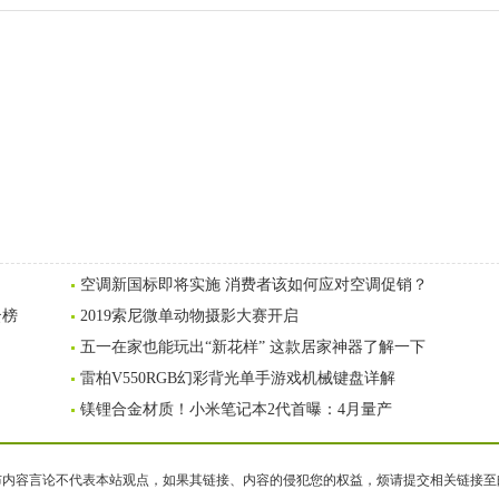
空调新国标即将实施 消费者该如何应对空调促销？
云榜
2019索尼微单动物摄影大赛开启
五一在家也能玩出“新花样” 这款居家神器了解一下
雷柏V550RGB幻彩背光单手游戏机械键盘详解
镁锂合金材质！小米笔记本2代首曝：4月量产
容言论不代表本站观点，如果其链接、内容的侵犯您的权益，烦请提交相关链接至邮箱bqsm