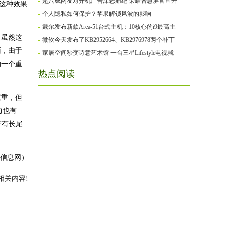
超八成网友对开机广告深恶痛绝 荣耀智慧屏官宣开
，这种效果
个人隐私如何保护？苹果解锁风波的影响
戴尔发布新款Area-51台式主机：10核心的i9最高主
。虽然这
微软今天发布了KB2952664、KB2976978两个补丁
面，由于
家居空间秒变诗意艺术馆 一台三星Lifestyle电视就
的一个重
热点阅读
权重，但
力也有
带有长尾
信息网）
相关内容!