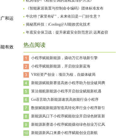
机房维护-《精密空调的巡检及维护方法》
《智能家居装置与控制命令编码》团体标准发布
牛比特 |“家里有矿”，未来依旧是一门好生意？
推广和运
揭秘黑科技：iCooling@AI能效优化技术
年底安全保卫战：提升家庭安全防范意识 远离盗窃
热点阅读
还能有效
小程序赋能新能源，撬动万亿市场新引擎
小程序赋能新能源，开启创业新蓝海
VR轻资产创业：项目为核，自媒体破局
。
新能源赋能新赛道高效小程序助力创业破局腾
算法领航新能源小程序开启创业赋能新机遇
Go语言助力新能源速筑高效能行业小程序
数据赋能新能源智造高转化率行业小程序新引
新能源风口下小程序赋能创业开启绿色财富新
新能源新赛道小程序赋能撬动绿色创业万亿风
新能源新风口来袭小程序赋能创业启新航