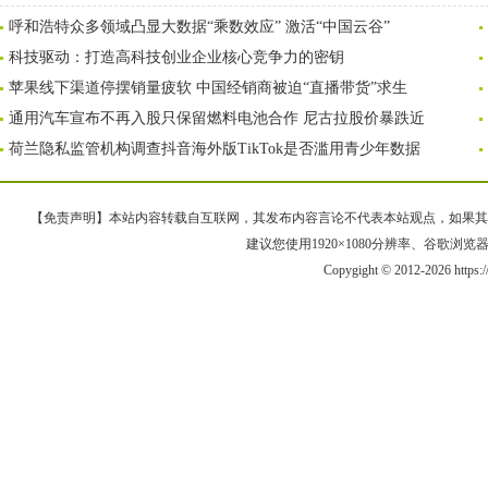
呼和浩特众多领域凸显大数据“乘数效应” 激活“中国云谷”
科技驱动：打造高科技创业企业核心竞争力的密钥
苹果线下渠道停摆销量疲软 中国经销商被迫“直播带货”求生
通用汽车宣布不再入股只保留燃料电池合作 尼古拉股价暴跌近
荷兰隐私监管机构调查抖音海外版TikTok是否滥用青少年数据
【免责声明】本站内容转载自互联网，其发布内容言论不代表本站观点，如果其链接、
建议您使用1920×1080分辨率、谷歌浏览器Goo
Copygight © 2012-2026 https: