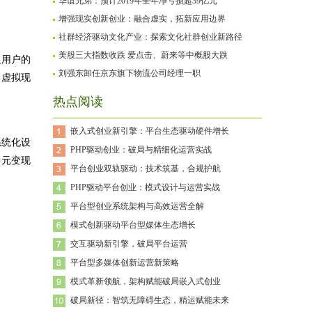
华谊兄弟：预计2019年全年净亏损超39亿元
增强现实创新创业：融合虚实，拓新应用边界
社群经济驱动文化产业：探索文化社群创业新路径
美股三大指数收跌 爱点击、蔚来等中概股大跌
捉用户的
刘强东卸任京东旗下物流公司经理一职
，虚拟现
热点阅读
嵌入式创业新引擎：平台生态驱动硬件增长
系统化设
PHP驱动创业：破局与精细化运营实战
多元变现
平台创业双轨驱动：技术筑基，合规护航
PHP驱动平台创业：模式设计与运营实战
平台型创业系统架构与高效运营全解
模式创新驱动平台型媒体生态增长
交互驱动新引擎，破局平台运营
平台型多媒体创新运营新策略
模式革新领航，架构赋能破局嵌入式创业
破局新径：智筑无障碍生态，精运赋能未来