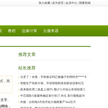
加入收藏
|
设为首页
|
会员中心
|
我要投稿
院
教程
边缘计算
云服务器
推荐文章
站长推荐
注意了！央视：手机验证码已被骗子利用转空****卡
式，而
智能生产高效引领，开创智能制造创新创业新纪元
蔚来股价周二收盘上涨9% 预计11月份公布强劲第三
中芯国际A股最终确定发行价27.46元 发行规模超50
合文字、
外媒：台积电4月份开始大规模量产5nm芯片
输网络，