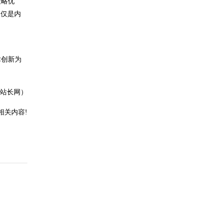
策略优
不仅是内
术创新为
站长网）
相关内容!