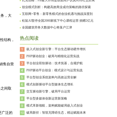
扎克伯格：FB最大作用是鼓励用户认真对待社交距离
创业模式剖析：构建高效商业成功策略的路径探索
互联网+零售：新零售模式的创业机遇与挑战深度剖
服务，大
松鼠AI暂停全国2000家线下中心课程运营 捐赠2亿元
全国建筑劳务大数据中心将落户江津
热点阅读
性结构，
嵌入式创业新引擎：平台生态驱动硬件增长
PHP驱动创业：破局与精细化运营实战
平台创业双轨驱动：技术筑基，合规护航
销售自营
PHP驱动平台创业：模式设计与运营实战
平台型创业系统架构与高效运营全解
模式创新驱动平台型媒体生态增长
任之间取
交互驱动新引擎，破局平台运营
平台型多媒体创新运营新策略
模式革新领航，架构赋能破局嵌入式创业
更广泛的
破局新径：智筑无障碍生态，精运赋能未来