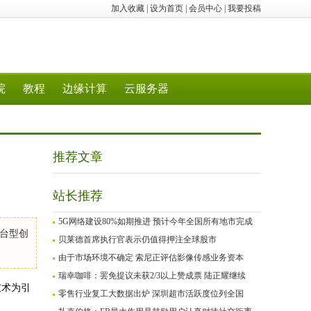
加入收藏
|
设为首页
|
会员中心
|
我要投稿
院
教程
边缘计算
云服务器
推荐文章
站长推荐
5G网络建设80%如期推进 预计今年全国所有地市完成
台型创
贝莱德首席执行官表示仍值得押注全球股市
由于市场环境不确定 索尼正评估影像传感业务资本
瑞幸咖啡：罢免提议未获2/3以上赞成票 陆正耀继续
技术为引
零售行业复工大数据出炉 深圳超市活跃度位列全国