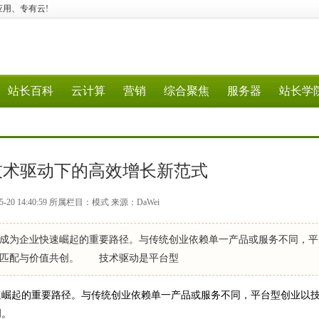
行业应用、专有云!
站长百科
云计算
营销
综合聚焦
服务器
站长学
技术驱动下的高效增长新范式
-20 14:40:59 所属栏目：模式 来源：DaWei
为企业快速崛起的重要路径。与传统创业依赖单一产品或服务不同，平
效匹配与价值共创。 技术驱动是平台型
崛起的重要路径。与传统创业依赖单一产品或服务不同，平台型创业以
创。