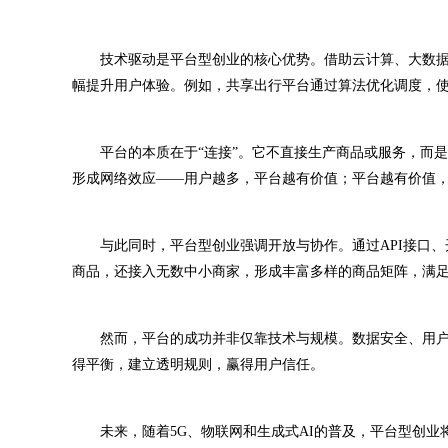
技术驱动是平台型创业的核心优势。借助云计算、大数据
幅提升用户体验。例如，共享出行平台通过算法优化调度，
平台的本质在于“连接”。它不直接生产商品或服务，而是
形成网络效应——用户越多，平台越有价值；平台越有价值
与此同时，平台型创业强调开放与协作。通过API接口、
商品，还接入无数中小商家，形成丰富多样的商品矩阵，满
然而，平台的成功并非仅靠技术与规模。数据安全、用户
得平衡，建立透明规则，赢得用户信任。
未来，随着5G、物联网和生成式AI的普及，平台型创业