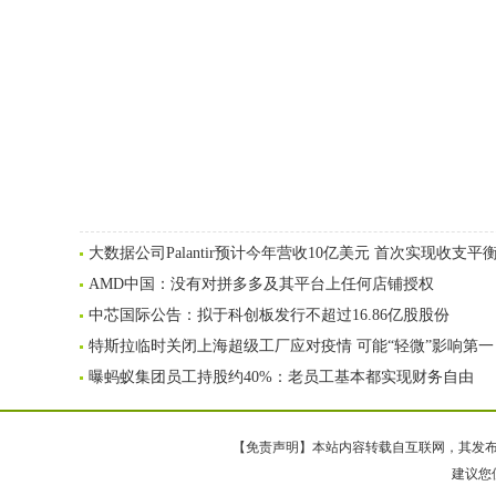
大数据公司Palantir预计今年营收10亿美元 首次实现收支平
AMD中国：没有对拼多多及其平台上任何店铺授权
中芯国际公告：拟于科创板发行不超过16.86亿股股份
特斯拉临时关闭上海超级工厂应对疫情 可能“轻微”影响第一
曝蚂蚁集团员工持股约40%：老员工基本都实现财务自由
【免责声明】本站内容转载自互联网，其发布内
建议您使