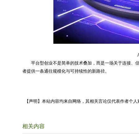
平台型创业不是简单的技术叠加，而是一场关于连接、信
者提供一条通往规模化与可持续性的新路径。
【声明】本站内容均来自网络，其相关言论仅代表作者个人
相关内容