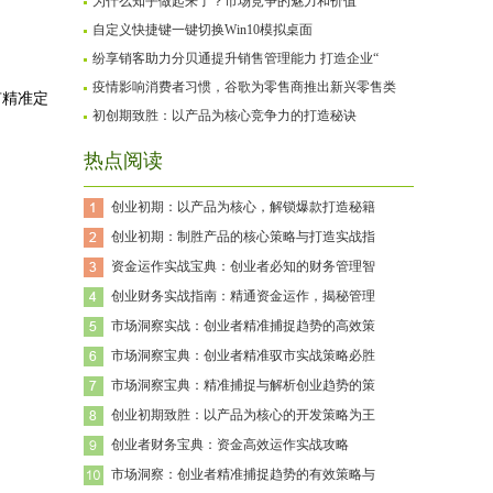
为什么知乎做起来了？市场竞争的魅力和价值
自定义快捷键一键切换Win10模拟桌面
纷享销客助力分贝通提升销售管理能力 打造企业“
疫情影响消费者习惯，谷歌为零售商推出新兴零售类
有精准定
初创期致胜：以产品为核心竞争力的打造秘诀
热点阅读
创业初期：以产品为核心，解锁爆款打造秘籍
创业初期：制胜产品的核心策略与打造实战指
资金运作实战宝典：创业者必知的财务管理智
创业财务实战指南：精通资金运作，揭秘管理
市场洞察实战：创业者精准捕捉趋势的高效策
市场洞察宝典：创业者精准驭市实战策略必胜
市场洞察宝典：精准捕捉与解析创业趋势的策
创业初期致胜：以产品为核心的开发策略为王
创业者财务宝典：资金高效运作实战攻略
市场洞察：创业者精准捕捉趋势的有效策略与