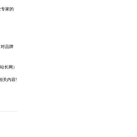
业专家的
者对品牌
站长网）
相关内容!